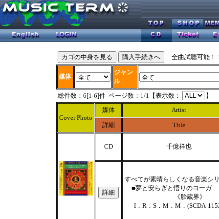
全曲試聴可能！
ジャン
媒体
ル
総件数：6[1-6]件 ページ数：1/1【表示数：
】
媒体
Artist
Cover Photo
詳細
Title
CD
千億祥也
すべてが素晴らしくなる音楽シ
■夢と安らぎと悟りのヨ
《胎蔵界》
I．R．S．M．M．(SCDA-115