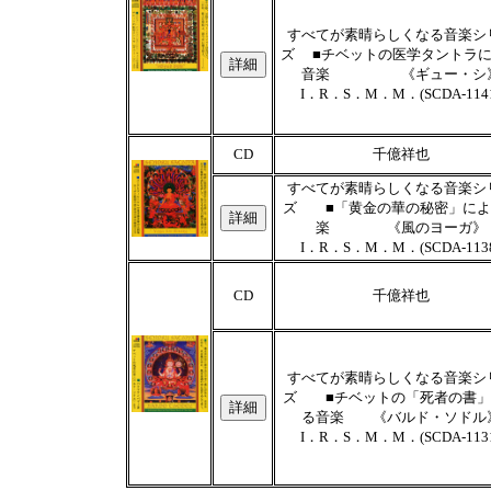
すべてが素晴らしくなる音楽シ
ズ ■チベットの医学タントラ
音楽 《ギュー・シ
I．R．S．M．M．(SCDA-114
CD
千億祥也
すべてが素晴らしくなる音楽シ
ズ ■「黄金の華の秘密」によ
楽 《風のヨーガ》
I．R．S．M．M．(SCDA-113
CD
千億祥也
すべてが素晴らしくなる音楽シ
ズ ■チベットの「死者の書」
る音楽 《バルド・ソドル
I．R．S．M．M．(SCDA-113