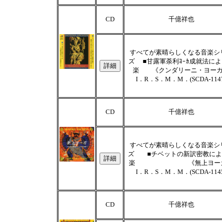
CD
千億祥也
すべてが素晴らしくなる音楽シ
ズ ■甘露軍荼利ﾖｰｶ成就法に
楽 《クンダリーニ・ヨー
I．R．S．M．M．(SCDA-114
CD
千億祥也
すべてが素晴らしくなる音楽シ
ズ ■チベットの新訳密教によ
楽 《無上ヨーガ
I．R．S．M．M．(SCDA-114
CD
千億祥也