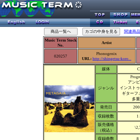
関連商
Music Term Stock
Artist
No.
Phonogenix
020257
URL:
http://shingetsu-koro...
媒体
C
Progr
アンビ
インストゥ
ジャンル
ギターフ
多重
発売日
200
収録枚数
1
販売価格
\2,
（税込）
収録曲数
8