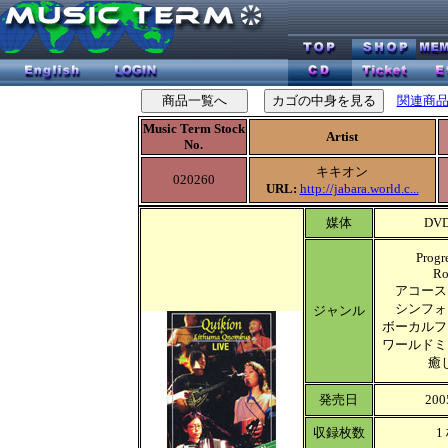
関連商
Music Term Stock
Artist
No.
キキオン
020260
URL:
http://jabara.world.c...
媒体
DVD
Progr
Ro
アコース
シンフォ
ジャンル
ボーカルフ
ワールドミ
癒
発売日
200
収録枚数
1