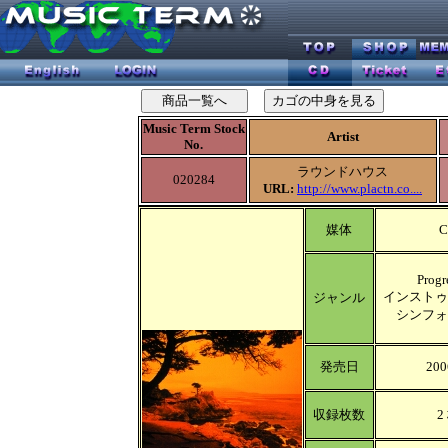
Music Term Stock
Artist
No.
ラウンドハウス
020284
URL:
http://www.plactn.co....
媒体
C
Progr
インストゥ
ジャンル
シンフォ
発売日
200
収録枚数
2