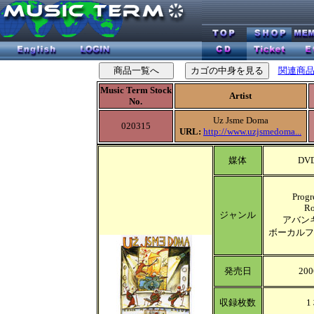
関連商
Music Term Stock
Artist
No.
Uz Jsme Doma
020315
URL:
http://www.uzjsmedoma...
媒体
DVD
Progr
Ro
ジャンル
アバン
ボーカルフ
発売日
200
収録枚数
1