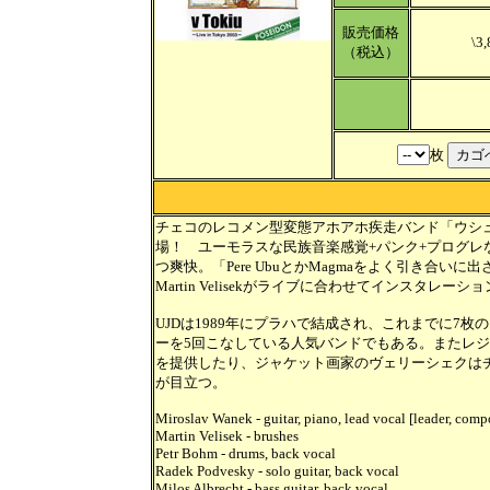
販売価格
\3,
（税込）
枚
チェコのレコメン型変態アホアホ疾走バンド「ウシュ
場！ ユーモラスな民族音楽感覚+パンク+プログ
つ爽快。「Pere UbuとかMagmaをよく引き合
Martin Velisekがライブに合わせてインスタレ
UJDは1989年にプラハで結成され、これまでに7
ーを5回こなしている人気バンドでもある。またレ
を提供したり、ジャケット画家のヴェリーシェクは
が目立つ。
Miroslav Wanek - guitar, piano, lead vocal [leader, compo
Martin Velisek - brushes
Petr Bohm - drums, back vocal
Radek Podvesky - solo guitar, back vocal
Milos Albrecht - bass guitar, back vocal