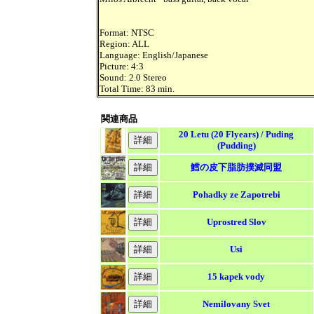
Format: NTSC
Region: ALL
Language: English/Japanese
Picture: 4:3
Sound: 2.0 Stereo
Total Time: 83 min.
関連商品
20 Letu (20 Flyears) / Puding
(Pudding)
鱈の皮下脂肪撲滅同盟
Pohadky ze Zapotrebi
Uprostred Slov
Usi
15 kapek vody
Nemilovany Svet