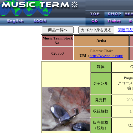
関連商
Music Term Stock
Artist
No.
Electric Chair
020350
URL:
http://www.e--c.com/
媒体
C
Progr
アコース
ジャンル
癒
発売日
200
収録枚数
1
販売価格
\2,
（税込）