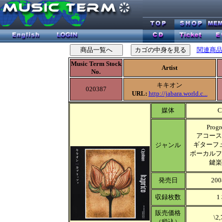
関連商
Music Term Stock
Artist
No.
キキオン
020387
URL:
http://jabara.world.c...
媒体
C
Progr
アコース
ギターフ
ジャンル
ボーカルフ
鍵楽
発売日
200
収録枚数
1
販売価格
\2,
（税込）