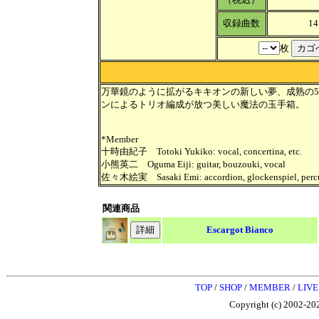
収録曲数
14
枚
万華鏡のように拡がるキキオンの新しい夢、成熟の5
ンによるトリオ編成が放つ美しい魔法の玉手箱。
*Member
十時由紀子 Totoki Yukiko: vocal, concertina, etc.
小熊英二 Oguma Eiji: guitar, bouzouki, vocal
佐々木絵実 Sasaki Emi: accordion, glockenspiel, percussi
関連商品
Escargot Bianco
TOP
/
SHOP
/
MEMBER
/
LIVE
Copyright (c) 2002-202