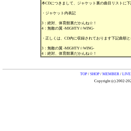
本CDにつきまして、ジャケット裏の曲目リストに
・ジャケット内表記
3：絶対、体育館裏だかんね☆！
4：無敵の翼 -MIGHTY☆WING-
・正しくは、CD内に収録されております下記曲順と
3：無敵の翼 -MIGHTY☆WING-
4：絶対、体育館裏だかんね☆！
TOP
/
SHOP
/
MEMBER
/
LIVE
Copyright (c) 2002-202