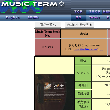
Music Term Stock
Artist
No.
ぎんじねこ -ginjineko-
020493
URL:
http://twitter.com/gi...
媒体
C
Progr
Ro
ジャンル
ギターフ
発売日
200
収録枚数
1
販売価格
\2,
（税込）