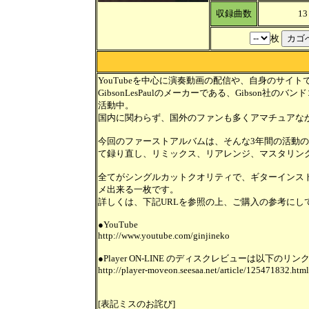
収録曲数
13
枚
YouTubeを中心に演奏動画の配信や、自身のサイ
GibsonLesPaulのメーカーである、Gibson
活動中。
国内に関わらず、国外のファンも多くアマチュアな
今回のファーストアルバムは、そんな3年間の活動の
て録り直し、リミックス、リアレンジ、マスタリン
全てがシングルカットクオリティで、ギターインス
メ出来る一枚です。
詳しくは、下記URLを参照の上、ご購入の参考にし
●YouTube
http://www.youtube.com/ginjineko
●Player ON-LINE のディスクレビューは以下のリン
http://player-moveon.seesaa.net/article/125471832.html
[表記ミスのお詫び]