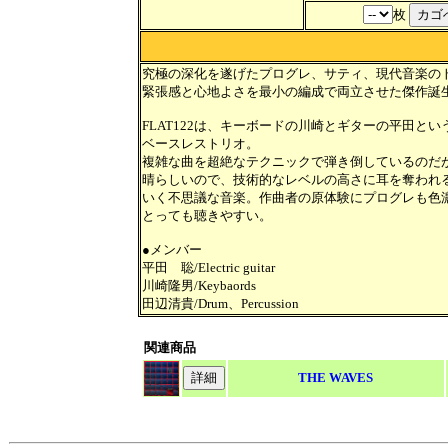
枚
究極の深化を遂げたプログレ、サティ、現代音楽の
緊張感と心地よさを最小の編成で両立させた傑作誕
FLAT122は、キーボードの川崎とギターの平田と
ベースレストリオ。
複雑な曲を超絶なテクニックで弾き倒しているのだ
晴らしいので、技術的なレベルの高さに耳を奪われ
いく不思議な音楽。作曲者の原体験にプログレも色
とっても聴きやすい。
●メンバー
平田 聡/Electric guitar
川崎隆男/Keybaords
田辺清貴/Drum、Percussion
関連商品
THE WAVES