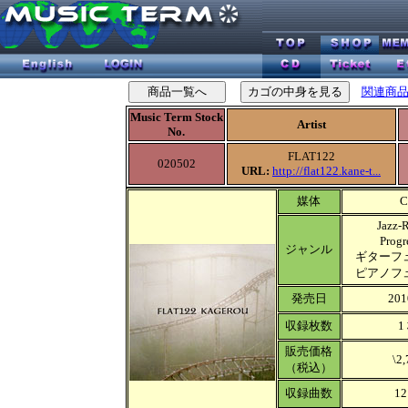
関連商
Music Term Stock
Artist
No.
FLAT122
020502
URL:
http://flat122.kane-t...
媒体
C
Jazz-
Progr
ジャンル
ギターフ
ピアノフ
発売日
201
収録枚数
1
販売価格
\2,
（税込）
収録曲数
12