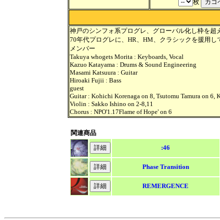
枚
神戸のシンフォ系プログレ、グローバル化し枠を超え
70年代プログレに、HR、HM、クラシックを援用し
メンバー
Takuya whogets Morita : Keyboards, Vocal
Kazuo Katayama : Drums & Sound Engineering
Masami Katsuura : Guitar
Hiroaki Fujii : Bass
guest
Guitar : Kohichi Korenaga on 8, Tsutomu Tamura on 6,
Violin : Sakko Ishino on 2-8,11
Chorus : NPO'1.17Flame of Hope' on 6
関連商品
:46
Phase Transition
REMERGENCE