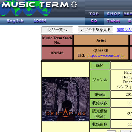
関連商
Music Term Stock
Artist
No.
QUASER
020546
URL:
http://www.eonet.ne.j...
媒体
Har
Heav
ジャンル
Progr
シンフ
発売日
20
収録枚数
1
販売価格
\2
（税込）
収録曲数
1