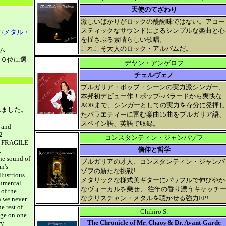
天使のてざわり
激しいばかりがロックの醍醐味ではない。アコー
スティックなサウンドによるシンプルな楽曲と心
/メタル・
を揺さぶる素晴らしい歌唱。
これこそ大人のロック・アルバムだ。
バム
１０位に選
デヤン・アンゲロフ
チェルヴェノ
ブルガリア・ポップ・シーンの実力派シンガー、
本邦初デビュー作！ポップ~バラードから爽快な
AORまで、シンガーとしての実力を存分に発揮し
れました。
たバラエティーに富む楽曲15曲をブルガリア語、
スペイン語、英語で収録。
 and
2
コンスタンティン・ジャンバゾフ
he FRAGILE
信仰と哲学
.
the sound of
ブルガリアの才人、コンスタンティン・ジャンバ
n's
ゾフの新たな挑戦!
lustrious
メタリックな様式美ギターにパワフルで伸びやか
rumental
なヴォーカルを乗せ、 往年の香り漂うキャッチ
of the
なクリスチャン・メタルを聴かせる強力EP!
h we never
e rest of
Chihiro S.
age on one
The Chronicle of Mr. Chaos & Dr. Avant-Garde
ry