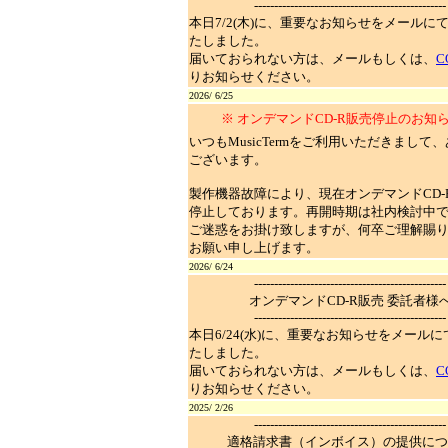
------------------------------------------------
本日7/2(木)に、重要なお知らせをメールに
たしました。
届いておられない方は、メールもしくは、
C
りお知らせください。
2026/ 6/25
※ オンデマンドCD-R販売停止のお知ら
いつもMusicTermをご利用いただきまして
ございます。
製作機器故障により、現在オンデマンドCD-
停止しております。再開時期は社内検討中
ご迷惑をお掛け致しますが、何卒ご理解賜
お願い申し上げます。
2026/ 6/24
------------------------------------------------
オンデマンドCD-R販売 委託者様
------------------------------------------------
本日6/24(水)に、重要なお知らせをメール
たしました。
届いておられない方は、メールもしくは、
C
りお知らせください。
2025/ 2/26
------------------------------------------------
適格請求書（インボイス）の提供につ