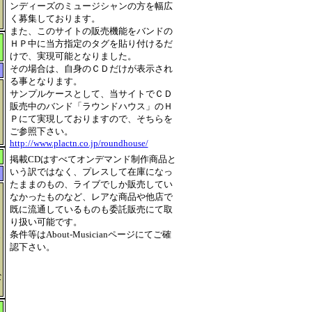
ンディーズのミュージシャンの方を幅広
く募集しております。
また、このサイトの販売機能をバンドの
ＨＰ中に当方指定のタグを貼り付けるだ
けで、実現可能となりました。
その場合は、自身のＣＤだけが表示され
る事となります。
サンプルケースとして、当サイトでＣＤ
販売中のバンド「ラウンドハウス」のＨ
Ｐにて実現しておりますので、そちらを
ィ
ご参照下さい。
http://www.plactn.co.jp/roundhouse/
掲載CDはすべてオンデマンド制作商品と
いう訳ではなく、プレスして在庫になっ
たままのもの、ライブでしか販売してい
なかったものなど、レアな商品や他店で
既に流通しているものも委託販売にて取
り扱い可能です。
条件等はAbout-Musicianページにてご確
認下さい。
な