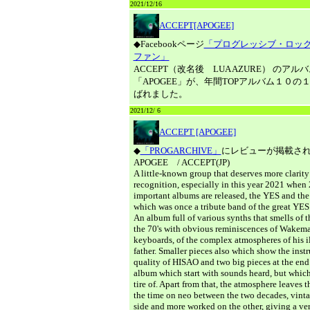
2021/12/16
ACCEPT[APOGEE]
◆Facebookページ
「プログレッシブ・ロック
ファン」
ACCEPT（改名後 LUA AZURE） のアル
「APOGEE」が、年間TOPアルバム１０の
ばれました。
2021/12/ 6
ACCEPT [APOGEE]
◆
「PROGARCHIVE」
にレビューが掲載さ
APOGEE / ACCEPT(JP)
A little-known group that deserves more clarity
recognition, especially in this year 2021 when 
important albums are released, the YES and t
which was once a tribute band of the great YES
An album full of various synths that smells of 
the 70's with obvious reminiscences of Wakema
keyboards, of the complex atmospheres of his il
father. Smaller pieces also which show the inst
quality of HISAO and two big pieces at the end 
album which start with sounds heard, but whic
tire of. Apart from that, the atmosphere leaves th
the time on neo between the two decades, vint
side and more worked on the other, giving a ve