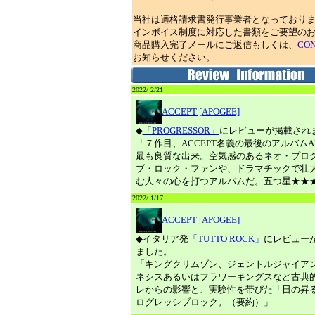
------------------------------------------------
当社は適格請求書発行事業者となっており
インボイス制度に対応した書類をご要望の
商品購入完了メールにご返信もしくは、
CO
お知らせください。
2022/ 2/21
ACCEPT [APOGEE]
◆
「PROGRESSOR」
にレビューが掲載され
「７作目、ACCEPT名義の最後のアルバムAP
最も良質な出来。空気感のあるネオ・プロ
ブ・ロック・ファンや、ドラマチックで壮
む人々の心を打つアルバムだ。五つ星★★
2022/ 1/17
ACCEPT [APOGEE]
◆イタリア発
「TUTTO ROCK」
にレビュー
ました。
「キングクリムゾン、ジェントルジャイア
ネシスあるいはフラワーキングスなど古典
レからの影響と、実験性を帯びた「日の昇
ログレッシブロック。（要約）」