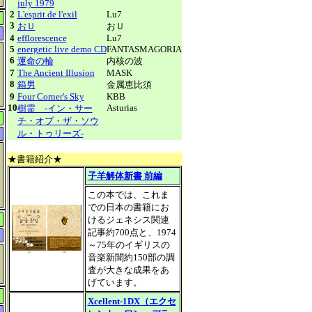
july 1979
2
L'esprit de l'exil
Lu7
3
おＵ
おＵ
4
efflorescence
Lu7
5
energetic live demo CD
FANTASMAGORIA
6
運命の輪
内核の波
7
The Ancient Illusion
MASK
8
箱男
金属恵比須
9
Four Corner's Sky
KBB
10
Asturias
樹霊 -イン・サー
チ・オブ・ザ・ソウ
ル・トゥリーズ-
★書籍紹介★
子羊解体新書 前編
この本では、これま
での日本の書籍にお
けるジェネシス関連
記事約700点と、1974
～75年のイギリスの
音楽新聞約150部の調
査が大きな成果をあ
げています。
Xcellent-1DX（エクセ