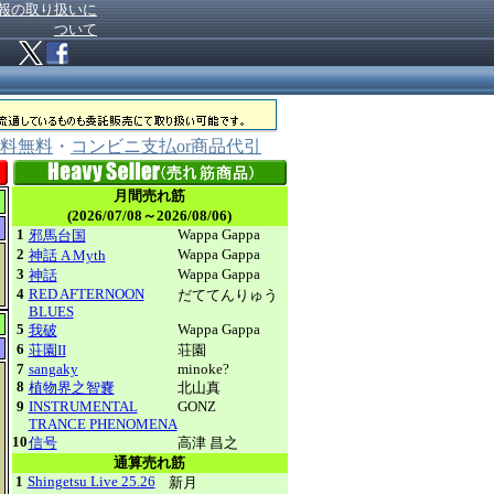
報の取り扱いに
ついて
料無料
・
コンビニ支払or商品代引
月間売れ筋
(2026/07/08～2026/08/06)
1
Wappa Gappa
邪馬台国
2
Wappa Gappa
神話 A Myth
3
Wappa Gappa
神話
4
RED AFTERNOON
だててんりゅう
BLUES
5
Wappa Gappa
我破
6
荘園II
荘園
7
sangaky
minoke?
8
植物界之智嚢
北山真
9
INSTRUMENTAL
GONZ
TRANCE PHENOMENA
10
信号
高津 昌之
通算売れ筋
1
Shingetsu Live 25.26
新月