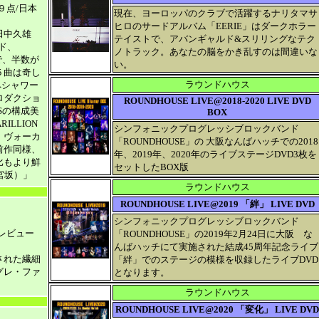
９点/日本
現在、ヨーロッパのクラブで活躍するナリタマサ
ヒロのサードアルバム「EERIE」はダークホラー
田中久雄
テイストで、アバンギャルド&スリリングなテク
ド、
ノトラック。あなたの脳をかき乱すのは間違いな
で、半数が
い。
５曲は奇し
ラウンドハウス
はペシャワー
ロダクショ
ROUNDHOUSE LIVE@2018-2020 LIVE DVD
Sの構成美
BOX
ILLION
シンフォニックプログレッシブロックバンド
、ヴォーカ
「ROUNDHOUSE」の 大阪なんばハッチでの2018
前作同様、
年、2019年、2020年のライブステージDVD3枚を
比もより鮮
セットしたBOX版
（宮坂）」
ラウンドハウス
ROUNDHOUSE LIVE@2019 「絆」 LIVE DVD
シンフォニックプログレッシブロックバンド
レビュー
「ROUNDHOUSE」の2019年2月24日に大阪 な
んばハッチにて実施された結成45周年記念ライブ
された繊細
「絆」でのステージの模様を収録したライブDVD
グレ・ファ
となります。
ラウンドハウス
ROUNDHOUSE LIVE@2020 「変化」 LIVE DVD