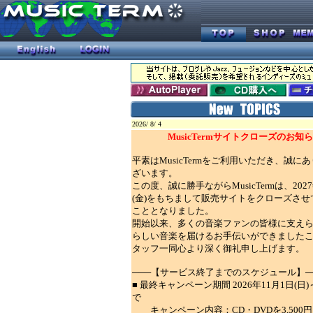
2026/ 8/ 4
MusicTermサイトクローズのお知
平素はMusicTermをご利用いただき、誠に
ざいます。
この度、誠に勝手ながらMusicTermは、2027
(金)をもちまして販売サイトをクローズさせ
こととなりました。
開始以来、多くの音楽ファンの皆様に支え
らしい音楽を届けるお手伝いができました
タッフ一同心より深く御礼申し上げます。
───【サービス終了までのスケジュール】─
■ 最終キャンペーン期間 2026年11月1日(日
で
キャンペーン内容：CD・DVDを3,500