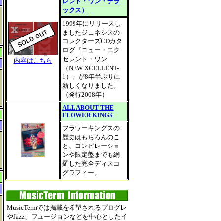
レント・ワン・デラ
ックス）
1999年にリリースし
ましたジェネシスの
コレクターズCDカタ
ログ『ニュー・エク
セレント・ワン
内容はこちら
（NEW XCELLENT-
1）』が8年半ぶりに
新しくなりました。
（発行2008年）
ALL ABOUT THE
FLOWER KINGS
フラワーキングスの
歴史はもちろんのこ
と、コンピレーショ
し
ンや限定盤までも網
羅した完全ディスコ
グラフィー。
MusicTermでは掲載を希望されるプログレ
やJazz、フュージョンなどを中心としたイ