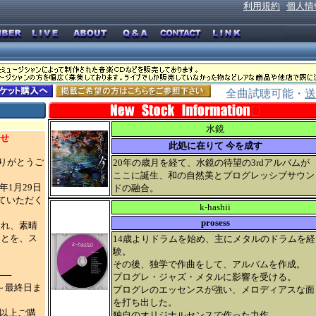
利用規約
個人情
全曲試聴可能・
送
水鏡
らせ
此処に在りて 今を成す
ありがとうご
20年の歳月を経て、水鏡の待望の3rdアルバムが
ここに誕生、和の自然美とプログレッシブサウン
年1月29日
ドの融合。
ていただく
k-hashii
prosess
られ、素晴
ことを、ス
14歳よりドラムを始め、主にメタルのドラムを経
験。
その後、独学で作曲をして、アルバムを作成。
──
プログレ・ジャズ・メタルに影響を受ける。
)～最終日ま
プログレのエッセンスが強い、メロディアスな面
を打ち出した。
円以上ご購
独自のオリジナルセンスで作った力作。