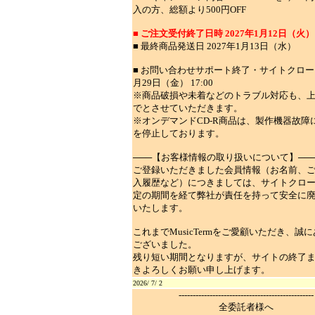
入の方、総額より500円OFF
■ ご注文受付終了日時 2027年1月12日（火） 2
■ 最終商品発送日 2027年1月13日（水）
■ お問い合わせサポート終了・サイトクローズ 
月29日（金） 17:00
※商品破損や未着などのトラブル対応も、
でとさせていただきます。
※オンデマンドCD-R商品は、製作機器故障
を停止しております。
───【お客様情報の取り扱いについて】──
ご登録いただきました会員情報（お名前、
入履歴など）につきましては、サイトクロ
定の期間を経て弊社が責任を持って安全に
いたします。
これまでMusicTermをご愛顧いただき、誠
ございました。
残り短い期間となりますが、サイトの終了
きよろしくお願い申し上げます。
2026/ 7/ 2
------------------------------------------------
全委託者様へ