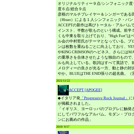
オリジナルリティー９点/シンフォニック度
度６点/総合９点
彦根のマルチプレイヤー＆シンガーである
（Hisao）による１人シンフォニック・バン
ACCEPTの新作は再びトータル・アルバム
インスト、半数が歌ものという構成。前半
くも中東を取り上げており、"High Fort"
ル会の中村哲氏がテーマとなっている。プ
ンは枚数を重ねるごとに向上しており、YE
やKING CRIMSONのヘビネス、さらにはMAR
の重厚さを合体させたような独自のもので
ルも向上している。歌詞はすべて英語で、
メロディーの良さが光る一方、動と静の対
やか。BLUEはTHE ENID張りの超名曲。
2021/11/22
ACCEPT [APOGEE]
◆イタリア発
「Progressive Rock Journal」
に
が掲載されました。
「イギリス、ヨーロッパのプログレに触発
にしてパワフルなアルバム。モダン・プロ
ンにお薦めの作品」
2019/ 9/17