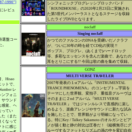
87-1990”]
シンフォニックプログレッシブロックバンド
「ROUNDHOUSE」の2020年2月23日に実施され
にレビュ
た第5世代メンバーラストとなるステージを収録
したライブDVDとなります。
noclaff
Singing noclaff
特選盤コー
かつてのファルコンのDNAを受継いだノクラフ
た。
が、ついに30年の時を経てCD化の実現 !!
ポップス、プログレ、(あくまで)ハードロック
等、多彩なエッセンスを含んだ楽曲で、あなたの
耳をとりこにする!? 今回は歌の曲を集めて収録。
GONZ
MULTI VERSE TRAVELER
Hisao
2007年発表の１stアルバム『INSTRUMENTAL
ニットで、
TRANCE PHENOMENA』 のコンセプト→宇宙を
umber レ
テーマにした世界観、変拍子、重低音グルーヴは
シンフォニ
そのままに２nd アルバム『MULTI VERSE
・サウンド
TRAVELER 』 ではジャンルレスで直感的に楽し
な感覚、ヘ
めるよう、楽曲アレンジやサウンドに新たな試み
なってい
を施したことで、世界観がより明確になってい
した（また
る。特にKey / Talkey Sakamoto のオルガンとピア
良くなって
ノが描く動と静の対比は圧巻だ！《縦横無尽にグ
クトに感じ
ルーヴするファットなリズムの渦の中を変幻自在
ロディー多