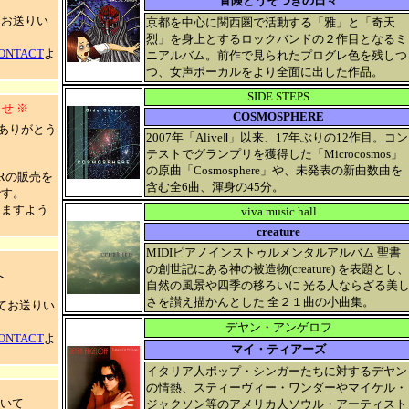
冒険とうそつきの日々
てお送りい
京都を中心に関西圏で活動する「雅」と「奇天
烈」を身上とするロックバンドの２作目となるミ
ONTACT
よ
ニアルバム。前作で見られたプログレ色を残しつ
つ、女声ボーカルをより全面に出した作品。
SIDE STEPS
せ ※
COSMOSPHERE
、ありがとう
2007年「AliveⅡ」以来、17年ぶりの12作目。コン
テストでグランプリを獲得した「Microcosmos」
の原曲「Cosmosphere」や、未発表の新曲数曲を
Rの販売を
含む全6曲、渾身の45分。
です。
りますよう
viva music hall
creature
MIDIピアノインストゥルメンタルアルバム 聖書
の創世記にある神の被造物(creature) を表題とし、
へ
自然の風景や四季の移ろいに 光る人ならざる美
さを讃え描かんとした 全２１曲の小曲集。
にてお送りい
デヤン・アンゲロフ
ONTACT
よ
マイ・ティアーズ
イタリア人ポップ・シンガーたちに対するデヤン
の情熱、スティーヴィー・ワンダーやマイケル・
いて
ジャクソン等のアメリカ人ソウル・アーティスト