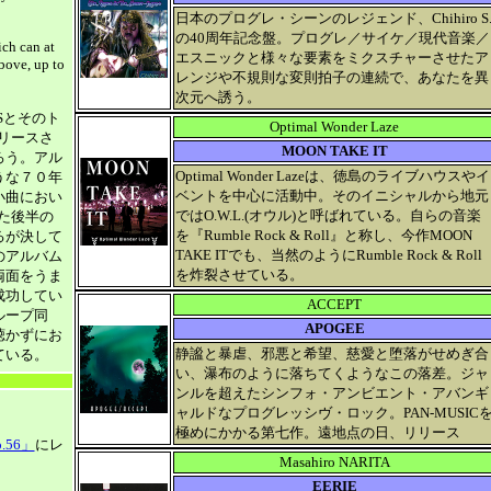
日本のプログレ・シーンのレジェンド、Chihiro S
の40周年記念盤。プログレ／サイケ／現代音楽／
ich can at
エスニックと様々な要素をミクスチャーさせたア
bove, up to
レンジや不規則な変則拍子の連続で、あなたを異
次元へ誘う。
Sとそのト
Optimal Wonder Laze
リリースさ
MOON TAKE IT
ろう。アル
Optimal Wonder Lazeは、徳島のライブハウスやイ
うな７０年
ベントを中心に活動中。そのイニシャルから地元
小曲におい
ではO.W.L.(オウル)と呼ばれている。自らの音楽
また後半の
を『Rumble Rock & Roll』と称し、今作MOON
るが決して
TAKE ITでも、当然のようにRumble Rock & Roll
のアルバム
を炸裂させている。
両面をうま
成功してい
ACCEPT
ループ同
APOGEE
聴かずにお
静謐と暴虐、邪悪と希望、慈愛と堕落がせめぎ合
ている。
い、瀑布のように落ちてくようなこの落差。ジャ
ンルを超えたシンフォ・アンビエント・アバンギ
ャルドなプログレッシヴ・ロック。PAN-MUSIC
極めにかかる第七作。遠地点の日、リリース
p.56」
にレ
Masahiro NARITA
EERIE