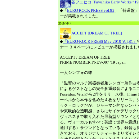
谷フユヒコ [Fuyuhiko Early Works “19
◆「
EURO ROCK PRESS vol.82
」「特選盤」
ーが掲載されました。
2019/ 6/ 4
ACCEPT [DREAM OF TREE]
◆
「EURO-ROCK PRESS May 2019 Vol,81」
ナー ３４ページにレビューが掲載されまし
ACCEPT / DREAM OF TREE
PRIME NUMBER PNEV-007 '19 Japan
一人シンフォの雄
「滋賀のマルチ楽器奏者兼シンガー兼作曲者、
によるゲストなしの完全多重録音によるユ
Poseidon/Vitalから2作をリリース後、Prime N
ーベルから本作を含めた４枚をリリース。
ック・ロックだが、ジャーマン的なシンセ
や東欧的な透明感、さらにサイケデリック
ヴィネスまで取り入れた最新型サウンドと
る。ヴォーカルもすべて英語で世界を意識
通用する）サウンドとなっている。録音も
きており、オリジナリティーをよりダイレ
させる内容となった。はっとするようなメ