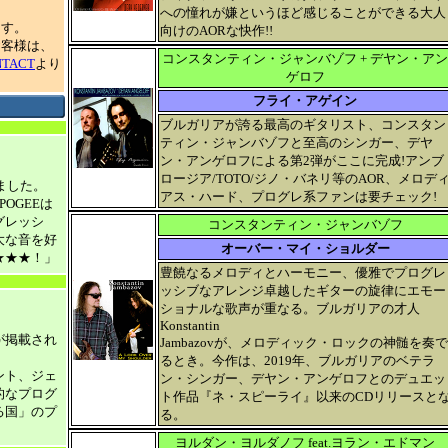
への憧れが嫌というほど感じることができる大人
ます。
向けのAORな快作!!
お客様は、
コンスタンティン・ジャンバゾフ + デヤン・アン
NTACT
より
ゲロフ
フライ・アゲイン
ブルガリアが誇る最高のギタリスト、コンスタン
ティン・ジャンバゾフと至高のシンガー、デヤ
ン・アンゲロフによる第2弾がここに完成!アンブ
ロージア/TOTO/ジノ・バネリ等のAOR、メロデ
ました。
アス・ハード、プログレ系ファンは要チェック!
OGEEは
グレッシ
コンスタンティン・ジャンバゾフ
大な音を好
オーバー・マイ・ショルダー
★★★！」
豊饒なるメロディとハーモニー、優雅でプログレ
ッシブなアレンジ卓越したギターの旋律にエモー
ショナルな歌声が重なる。ブルガリアの才人
Konstantin
が掲載され
Jambazovが、メロディック・ロックの神髄を奏で
るとき。今作は、2019年、ブルガリアのベテラ
ント、ジェ
ン・シンガー、デヤン・アンゲロフとのデュエッ
的なプログ
ト作品『ネ・スピーライ』以来のCDリリースと
る国」のプ
る。
ヨルダン・ヨルダノフ feat.ヨラン・エドマン