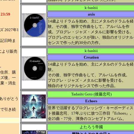
k-hashii
3:59
axis
14歳よりドラムを始め、主にメタルのドラムを経
験。その後、独学で作曲をして、アルバムを作
2027年1
成。プログレ・ジャズ・メタルに影響を受ける。
プログレのエッセンスが強い、独自のオリジナル
上記日時ま
センスで作った約30分の力作。
k-hashii
により販売
Creation
14歳よりドラムを始め、主にメタルのドラムを経
─
験。
ご住所、購
その後、独学で作曲をして、アルバムを作成。
ーズ後、一
プログレ・ジャズ・メタルに影響を受ける。
廃棄・消去
独自のオリジナルセンスで作った作品。
Tadashi Goto (後藤忠司)
にありがとう
Echoes
世界で活躍するプログレッシヴ・キーボーディス
まで引き続
ト後藤忠司、17年ぶりに放つ三作目『Echoes』。
全25曲・77分、渾身のコンセプトアルバム。
よたろう帝國