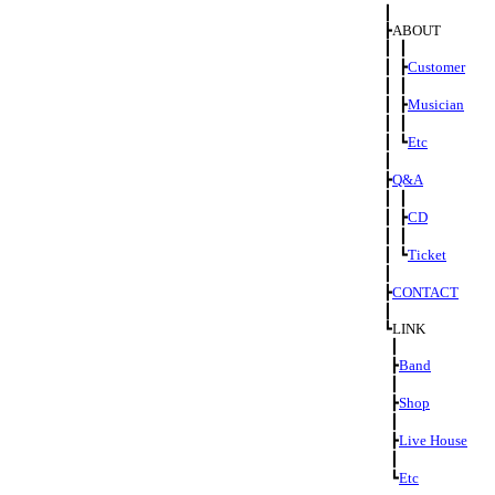
┃
┣ABOUT
┃ ┃
┃ ┣
Customer
┃ ┃
┃ ┣
Musician
┃ ┃
┃ ┗
Etc
┃
┣
Q&A
┃ ┃
┃ ┣
CD
┃ ┃
┃ ┗
Ticket
┃
┣
CONTACT
┃
┗LINK
┃
┣
Band
┃
┣
Shop
┃
┣
Live House
┃
┗
Etc