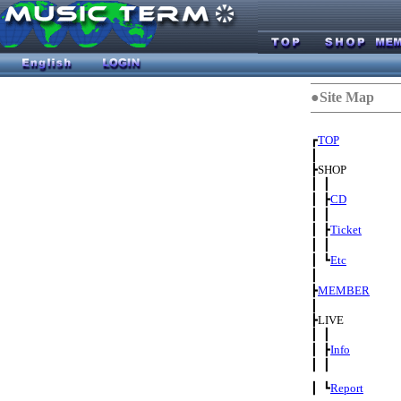
●Site Map
┏
TOP
┃
┣SHOP
┃ ┃
┃ ┣
CD
┃ ┃
┃ ┣
Ticket
┃ ┃
┃ ┗
Etc
┃
┣
MEMBER
┃
┣LIVE
┃ ┃
┃ ┣
Info
┃ ┃
┃ ┗
Report