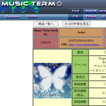
Music Term Stock
Artist
No.
FANTASMAGORIA
020470
URL:
http://www.fantasmago...
媒体
C
Progr
Ro
ジャンル
アコース
バイオリン
発売日
200
収録枚数
1
販売価格
\2,
（税込）
収録曲数
11