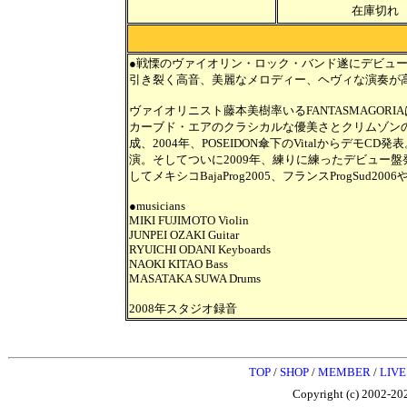
在庫切れ
●戦慄のヴァイオリン・ロック・バンド遂にデビュ
引き裂く高音、美麗なメロディー、ヘヴィな演奏が
ヴァイオリニスト藤本美樹率いるFANTASMAGOR
カーブド・エアのクラシカルな優美さとクリムゾンの
成、2004年、POSEIDON傘下のVitalからデモCD発表。
演。そしてついに2009年、練りに練ったデビュー
してメキシコBajaProg2005、フランスProgSud
●musicians
MIKI FUJIMOTO Violin
JUNPEI OZAKI Guitar
RYUICHI ODANI Keyboards
NAOKI KITAO Bass
MASATAKA SUWA Drums
2008年スタジオ録音
TOP
/
SHOP
/
MEMBER
/
LIVE
Copyright (c) 2002-202