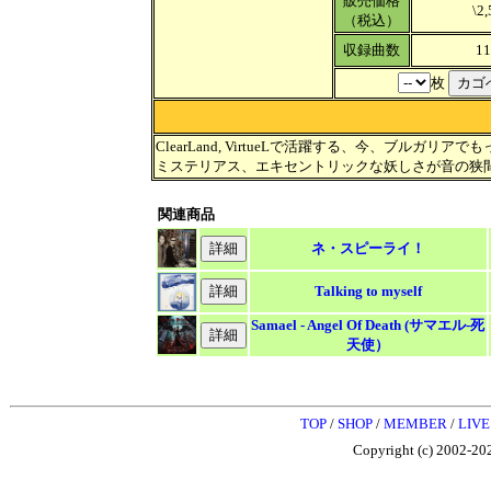
販売価格
\2
（税込）
収録曲数
1
枚
ClearLand, VirtueLで活躍する、今、ブル
ミステリアス、エキセントリックな妖しさが音の狭
関連商品
ネ・スピーライ！
Talking to myself
Samael - Angel Of Death (サマエル-死
天使）
TOP
/
SHOP
/
MEMBER
/
LIVE
Copyright (c) 2002-202