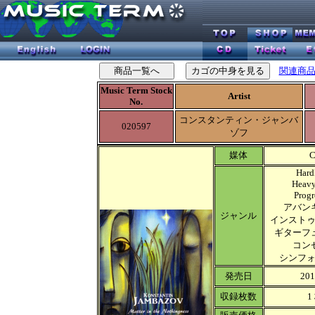
関連商
Music Term Stock
Artist
No.
コンスタンティン・ジャンバ
020597
ゾフ
媒体
Har
Heav
Progr
アバン
ジャンル
インスト
ギターフ
コン
シンフ
発売日
20
収録枚数
1