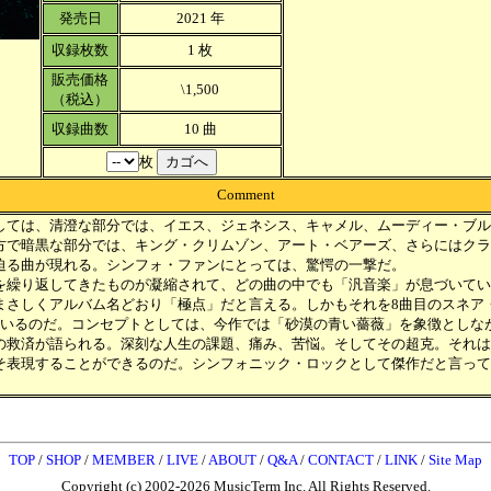
発売日
2021 年
収録枚数
1 枚
販売価格
\1,500
（税込）
収録曲数
10 曲
枚
Comment
しては、清澄な部分では、イエス、ジェネシス、キャメル、ムーディー・ブル
方で暗黒な部分では、キング・クリムゾン、アート・ベアーズ、さらにはクラ
迫る曲が現れる。シンフォ・ファンにとっては、驚愕の一撃だ。
を繰り返してきたものが凝縮されて、どの曲の中でも「汎音楽」が息づいてい
まさしくアルバム名どおり「極点」だと言える。しかもそれを8曲目のスネア
ているのだ。コンセプトとしては、今作では「砂漠の青い薔薇」を象徴としな
の救済が語られる。深刻な人生の課題、痛み、苦悩。そしてその超克。それは
そ表現することができるのだ。シンフォニック・ロックとして傑作だと言って
TOP
/
SHOP
/
MEMBER
/
LIVE
/
ABOUT
/
Q&A
/
CONTACT
/
LINK
/
Site Map
Copyright (c) 2002-2026 MusicTerm Inc. All Rights Reserved.