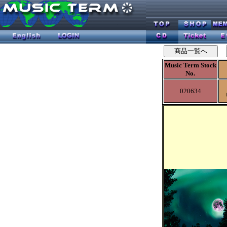
Music Term Stock
No.
020634