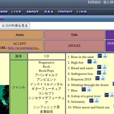
利用規約
個人情
Artist
Title
PRI
ACCEPT
APOGEE
URL:
http://acceptjapan.ba...
媒体
CD
1. Rose in the sand
Progressive
2. High fort
Rock
3. Bread and water
Rock/Pops
4. Ambiguous loss
アバンギャルド
5. Requiem 2019
アンビエント
インストゥルメンタル
6. Winding through the desert
ジャンル
ギターフューチュア
7. Blue
コンセプト
8. A drop of a great river
シンセサイザフューチュ
9. Solemnity
ア
シンフォニック系
10. White moon and black sun
多重録音