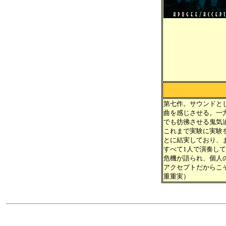
第七作。サウンドと
曲を感じさせる。一
でも彷彿させる鬼気
これまで実験に実験
とに結実しており、
すべて1人で演奏し
危機が語られ、個人
アクセプトだからこ
重重実）