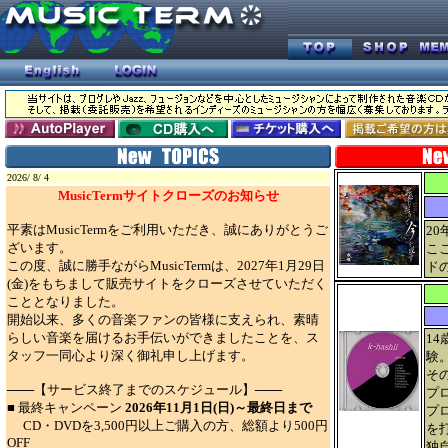
2026/ 8/ 4
MusicTermサイトクローズのお知らせ
平素はMusicTermをご利用いただき、誠にありがとうご
2
ざいます。
こ
この度、誠に勝手ながらMusicTermは、2027年1月29日
ド
(金)をもちまして販売サイトをクローズさせていただく
こととなりました。
開始以来、多くの音楽ファンの皆様に支えられ、素晴
らしい音楽を届けるお手伝いができましたことを、ス
1
タッフ一同心より深く御礼申し上げます。
験
そ
───【サービス終了までのスケジュール】───
プ
■ 最終キャンペーン
2026年11月1日(日)～最終日まで
プ
CD・DVDを3,500円以上ご購入の方、総額より500円
を
OFF
独