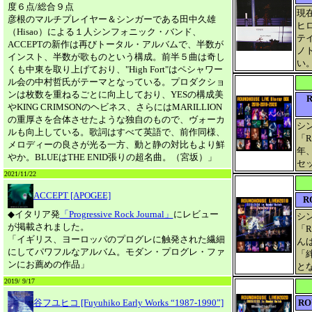
度６点/総合９点
現
彦根のマルチプレイヤー＆シンガーである田中久雄
ヒ
（Hisao）による１人シンフォニック・バンド、
テ
ACCEPTの新作は再びトータル・アルバムで、半数が
ノ
インスト、半数が歌ものという構成。前半５曲は奇し
い
くも中東を取り上げており、"High Fort"はペシャワー
ル会の中村哲氏がテーマとなっている。プロダクショ
ンは枚数を重ねるごとに向上しており、YESの構成美
R
やKING CRIMSONのヘビネス、さらにはMARILLION
の重厚さを合体させたような独自のもので、ヴォーカ
シ
ルも向上している。歌詞はすべて英語で、前作同様、
「R
メロディーの良さが光る一方、動と静の対比もより鮮
年、
やか。BLUEはTHE ENID張りの超名曲。（宮坂）」
セ
2021/11/22
ACCEPT [APOGEE]
R
◆イタリア発
「Progressive Rock Journal」
にレビュー
シ
が掲載されました。
「R
「イギリス、ヨーロッパのプログレに触発された繊細
ん
にしてパワフルなアルバム。モダン・プログレ・ファ
「
ンにお薦めの作品」
と
2019/ 9/17
谷フユヒコ [Fuyuhiko Early Works “1987-1990”]
RO