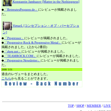
Konstantin Jambazov [Matter in the Nothingness]
◆
「BetreutesProggen.de」
にレビューが掲載されまし
た。
VirtueL [コンセプション・オブ・パーセプショ
ン]
◆
「Progressor」
にレビューが掲載されました。
◆
「Progressive Rock & Progressive Metal」
にレビューが
掲載されました。(上から2番目)
◆
「dprp.net」
にレビューが掲載されました。
◆
「TEAMROCK.COM」
にレビューが掲載されました。
◆
「Progressive Newsletter」
にレビューが掲載されまし
た。
2008/ 3/31
過去のレヴューをまとめました。
こちら
から見ることができます。
TOP
/
SHOP
/
MEMBER
/
LIVE