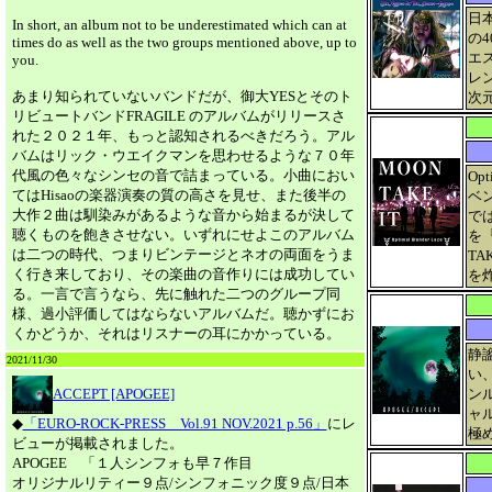
日本
In short, an album not to be underestimated which can at
の
times do as well as the two groups mentioned above, up to
エ
you.
レ
あまり知られていないバンドだが、御大YESとそのト
次
リビュートバンドFRAGILE のアルバムがリリースさ
れた２０２１年、もっと認知されるべきだろう。アル
バムはリック・ウエイクマンを思わせるような７０年
代風の色々なシンセの音で詰まっている。小曲におい
Op
てはHisaoの楽器演奏の質の高さを見せ、また後半の
ベ
大作２曲は馴染みがあるような音から始まるが決して
では
聴くものを飽きさせない。いずれにせよこのアルバム
を『
は二つの時代、つまりビンテージとネオの両面をうま
TA
く行き来しており、その楽曲の音作りには成功してい
を
る。一言で言うなら、先に触れた二つのグループ同
様、過小評価してはならないアルバムだ。聴かずにお
くかどうか、それはリスナーの耳にかかっている。
静
2021/11/30
い
ACCEPT [APOGEE]
ン
ャル
◆
「EURO-ROCK-PRESS Vol.91 NOV.2021 p.56」
にレ
極
ビューが掲載されました。
APOGEE 「１人シンフォも早７作目
オリジナルリティー９点/シンフォニック度９点/日本