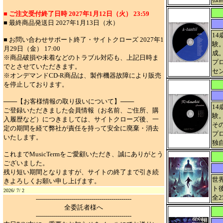
■ ご注文受付終了日時 2027年1月12日（火） 23:59
■ 最終商品発送日 2027年1月13日（水）
1
■ お問い合わせサポート終了・サイトクローズ 2027年1
験
月29日（金） 17:00
成
※商品破損や未着などのトラブル対応も、上記日時ま
プ
でとさせていただきます。
セ
※オンデマンドCD-R商品は、製作機器故障により販売
を停止しております。
───【お客様情報の取り扱いについて】───
1
ご登録いただきました会員情報（お名前、ご住所、購
験
入履歴など）につきましては、サイトクローズ後、一
そ
定の期間を経て弊社が責任を持って安全に廃棄・消去
プ
いたします。
独
これまでMusicTermをご愛顧いただき、誠にありがとう
ございました。
残り短い期間となりますが、サイトの終了まで引き続
世
きよろしくお願い申し上げます。
ト後
2026/ 7/ 2
全
------------------------------------------------
全委託者様へ
------------------------------------------------