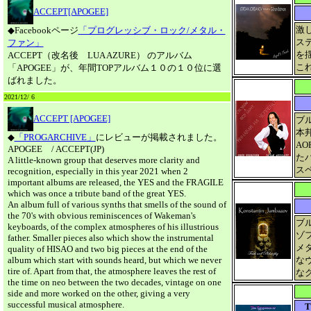
ACCEPT[APOGEE]
激
◆Facebookページ
「プログレッシブ・ロック/メタル・
ス
ファン」
を
ACCEPT（改名後 LUA AZURE） のアルバム
こ
「APOGEE」が、年間TOPアルバム１０の１０位に選
ばれました。
2021/12/ 6
ACCEPT [APOGEE]
ブ
本
◆
「PROGARCHIVE」
にレビューが掲載されました。
A
APOGEE / ACCEPT(JP)
た
A little-known group that deserves more clarity and
ス
recognition, especially in this year 2021 when 2
important albums are released, the YES and the FRAGILE
which was once a tribute band of the great YES.
An album full of various synths that smells of the sound of
the 70's with obvious reminiscences of Wakeman's
ブ
keyboards, of the complex atmospheres of his illustrious
ゾ
father. Smaller pieces also which show the instrumental
メ
quality of HISAO and two big pieces at the end of the
album which start with sounds heard, but which we never
な
tire of. Apart from that, the atmosphere leaves the rest of
な
the time on neo between the two decades, vintage on one
side and more worked on the other, giving a very
successful musical atmosphere.
T