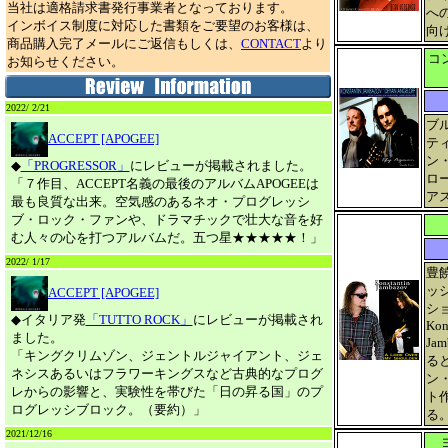
当社は適格請求書発行事業者となっております。
へ
インボイス制度に対応した書類をご要望のお客様は、
向け
商品購入完了メールにご返信もしくは、
CONTACT
より
コ
お知らせください。
2022/ 2/21
ブ
ACCEPT [APOGEE]
テ
ン
◆
「PROGRESSOR」
にレビューが掲載されました。
ロー
「７作目、ACCEPT名義の最後のアルバムAPOGEEは
ア
最も良質な出来。空気感のあるネオ・プログレッシ
ブ・ロック・ファンや、ドラマチックで壮大な音を好
む人々の心を打つアルバムだ。五つ星★★★★★！」
2022/ 1/17
豊
ッ
ACCEPT [APOGEE]
シ
◆イタリア発
「TUTTO ROCK」
にレビューが掲載され
Kon
ました。
Ja
「キングクリムゾン、ジェントルジャイアント、ジェ
る
ネシスあるいはフラワーキングスなど古典的なプログ
ン
レからの影響と、実験性を帯びた「日の昇る国」のプ
ト
ログレッシブロック。（要約）」
る
2021/12/16