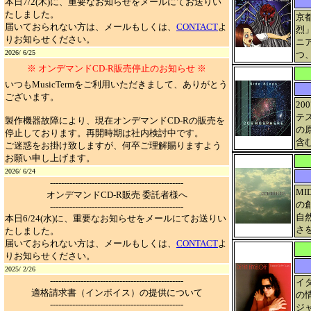
本日7/2(木)に、重要なお知らせをメールにてお送りい
たしました。
京
届いておられない方は、メールもしくは、
CONTACT
よ
烈
りお知らせください。
ニ
2026/ 6/25
つ
※ オンデマンドCD-R販売停止のお知らせ ※
いつもMusicTermをご利用いただきまして、ありがとう
ございます。
20
テス
製作機器故障により、現在オンデマンドCD-Rの販売を
の原
停止しております。再開時期は社内検討中です。
含
ご迷惑をお掛け致しますが、何卒ご理解賜りますよう
お願い申し上げます。
2026/ 6/24
------------------------------------------------
M
オンデマンドCD-R販売 委託者様へ
の創
------------------------------------------------
自
本日6/24(水)に、重要なお知らせをメールにてお送りい
さ
たしました。
届いておられない方は、メールもしくは、
CONTACT
よ
りお知らせください。
2025/ 2/26
------------------------------------------------
イ
適格請求書（インボイス）の提供について
の
------------------------------------------------
ジ