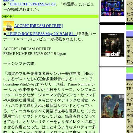
シ
◆「
EURO ROCK PRESS vol.82
」「特選盤」にレビュ
「R
ーが掲載されました。
た
2019/ 6/ 4
し
ACCEPT [DREAM OF TREE]
◆
「EURO-ROCK PRESS May 2019 Vol,81」
特選盤コー
ナー ３４ページにレビューが掲載されました。
か
が、
ACCEPT / DREAM OF TREE
ポ
PRIME NUMBER PNEV-007 '19 Japan
等
耳
一人シンフォの雄
「滋賀のマルチ楽器奏者兼シンガー兼作曲者、Hisao
によるゲストなしの完全多重録音によるユニットで、
20
Poseidon/Vitalから2作をリリース後、Prime Number レ
TR
ーベルから本作を含めた４枚をリリース。シンフォニ
テ
ック・ロックだが、ジャーマン的なシンセ・サウンド
その
や東欧的な透明感、さらにサイケデリックな感覚、ヘ
TR
ヴィネスまで取り入れた最新型サウンドとなってい
め
る。ヴォーカルもすべて英語で世界を意識した（また
を
通用する）サウンドとなっている。録音も良くなって
る。
きており、オリジナリティーをよりダイレクトに感じ
ノ
させる内容となった。はっとするようなメロディー多
ル
数。ドラマティック度８ メロディアス度９ スリリ